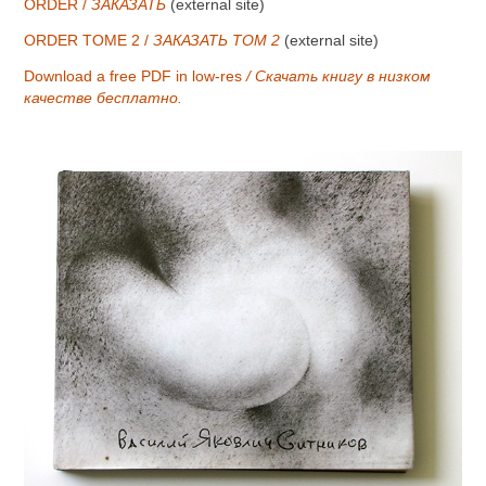
ORDER /
ЗАКАЗАТЬ
(external site)
ORDER TOME 2 /
ЗАКАЗАТЬ ТОМ 2
(external site)
Download a free PDF in low-res
/ Скачать книгу в низком
качестве бесплатно.