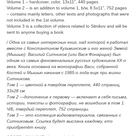
Volume 1 – hardcover, color, 13x11", 440 pages
Volume 2 – is an addition to volume 1, b/w, 8.5x11", 752 pages
– contains mainly letters, other texts and photographs that were
not included in the 1st volume.
Volume 3 is a collection of videos related to Sitnikov and will be
sent to anyone buying a book.
/ Одна из самых интересных книг, над которой я работал
вместе с Константином Кузьминским и его женой Эммой
(Мышью). Василий Ситников (или Вася Фонарщик) был
одним из самых феноменальных русских художников ХХ-о
века. Книга основана на монографии Васи, собранной
Костей и Мышью начиная с 1985-о года еще при жизни
Ситникова.
Том 1 — цветной в твердом переплете, 440 страниц,
33х28 см.
Том 2 —дополнение к первому — включает в себя письма,
истории, тексты и фотографии, не вошедшие в том 1.
Ч/Б, твердый переплет, 752 страницы.
Том 3 — это коллекция видеоматериалов, связанных с
Ситниковым. Ссылка будет выслана каждому, кто
приобретёт книгу.